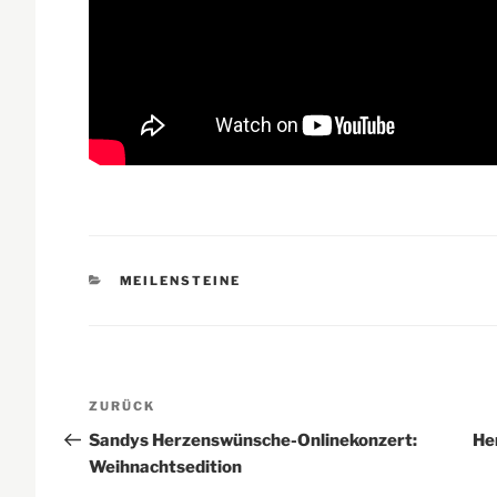
KATEGORIEN
MEILENSTEINE
Beitragsnavigation
Vorheriger
ZURÜCK
Beitrag
Sandys Herzenswünsche-Onlinekonzert:
He
Weihnachtsedition