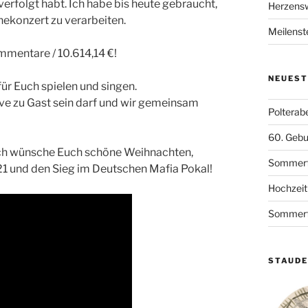
erfolgt habt. Ich habe bis heute gebraucht,
Herzensw
ekonzert zu verarbeiten.
Meilenst
ommentare / 10.614,14 €!
NEUEST
ür Euch spielen und singen.
live zu Gast sein darf und wir gemeinsam
Polterab
60. Gebu
 ich wünsche Euch schöne Weihnachten,
Sommerfe
021 und den Sieg im Deutschen Mafia Pokal!
Hochzeit
Sommerfe
STAUD