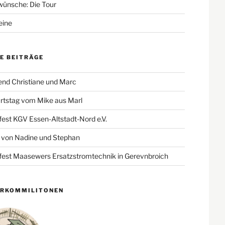
ünsche: Die Tour
eine
E BEITRÄGE
end Christiane und Marc
rtstag vom Mike aus Marl
st KGV Essen-Altstadt-Nord e.V.
 von Nadine und Stephan
st Maasewers Ersatzstromtechnik in Gerevnbroich
ERKOMMILITONEN