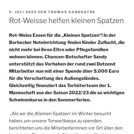
VERÖFFENTLICHT
5. JULI 2023
VON
THOMAS SANDGATHE
AM
Rot-Weisse helfen kleinen Spatzen
Rot-Weiss Essen für die „Kleinen Spatzen“! In der
Borbecker Noteinrichtung finden Kinder Zuflucht, die
nicht mehr bei ihren Eltrn oder Pflegefamilien
wohnen können. Chancen-Botschafter Sandy
unterstützt das Vorhaben der rund zwei Dutzend
Mitarbeiter nun mit einer Spende über 5.000 Euro
für die Verschattung des Außengeländes.
Gleichzeitig finanziert das Torhüterteam der 1.
Mannschaft aus der Saison 2022/23 die so wichtigen
Schwimmkurse in den Sommerferien.
„Als wir die ‚Kleinen Spatzen‘ im Winter besucht
haben, um unsere Torwartkasse zu spenden,
berichteten uns die Mitarbeiterinnen vor Ort über den