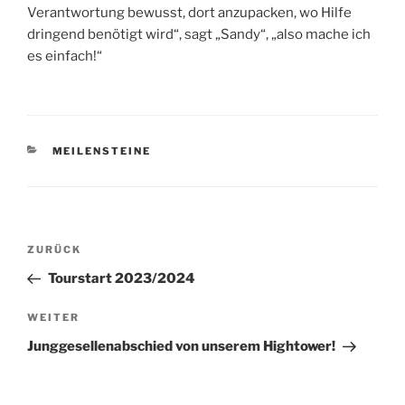
Verantwortung bewusst, dort anzupacken, wo Hilfe
dringend benötigt wird“, sagt „Sandy“, „also mache ich
es einfach!“
KATEGORIEN
MEILENSTEINE
Beitragsnavigation
Vorheriger
ZURÜCK
Beitrag
Tourstart 2023/2024
Nächster
WEITER
Beitrag
Junggesellenabschied von unserem Hightower!