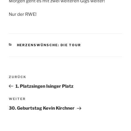
Morgen geht es mit zwei weiteren Gigs weiter!
Nur der RWE!
KATEGORIEN
HERZENSWÜNSCHE: DIE TOUR
Beitragsnavigation
Vorheriger
ZURÜCK
Beitrag
1. Platzsingen Isinger Platz
Nächster
WEITER
Beitrag
30. Geburtstag Kevin Kirchner