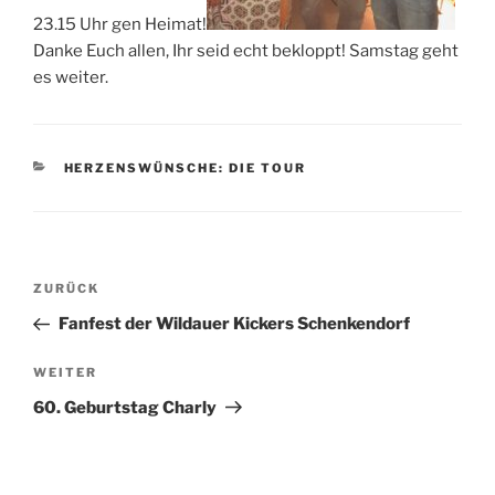
23.15 Uhr gen Heimat!
Danke Euch allen, Ihr seid echt bekloppt! Samstag geht
es weiter.
KATEGORIEN
HERZENSWÜNSCHE: DIE TOUR
Beitragsnavigation
Vorheriger
ZURÜCK
Beitrag
Fanfest der Wildauer Kickers Schenkendorf
Nächster
WEITER
Beitrag
60. Geburtstag Charly