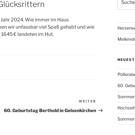
lücksrittern
nach:
m Jahr 2024. Wie immer im Haus
en wir unfassbar viel Spaß gehabt und wie
Herzensw
 1645 € landeten im Hut.
Meilenst
NEUEST
Polterab
60. Gebu
Sommerfe
WEITER
Nächster
Hochzeit
Beitrag
60. Geburtstag Berthold in Gelsenkirchen
Sommerfe