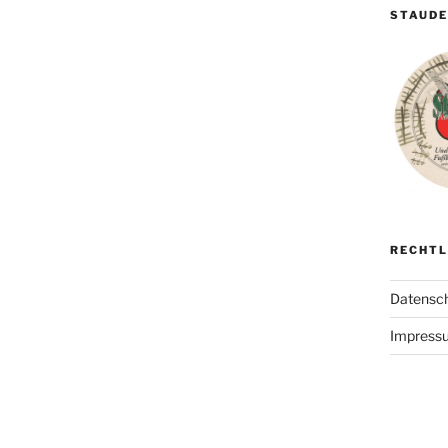
STAUD
RECHTL
Datensch
Impress