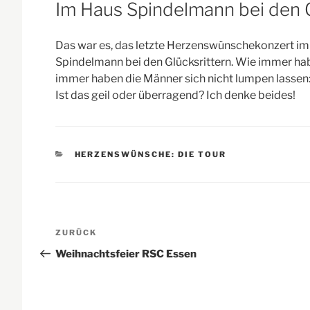
AM
Im Haus Spindelmann bei den G
Das war es, das letzte Herzenswünschekonzert i
Spindelmann bei den Glücksrittern. Wie immer hab
immer haben die Männer sich nicht lumpen lassen:
Ist das geil oder überragend? Ich denke beides!
KATEGORIEN
HERZENSWÜNSCHE: DIE TOUR
Beitragsnavigation
Vorheriger
ZURÜCK
Beitrag
Weihnachtsfeier RSC Essen