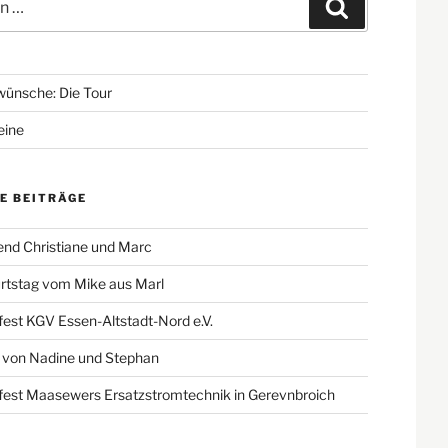
Suchen
ünsche: Die Tour
eine
E BEITRÄGE
end Christiane und Marc
rtstag vom Mike aus Marl
st KGV Essen-Altstadt-Nord e.V.
 von Nadine und Stephan
st Maasewers Ersatzstromtechnik in Gerevnbroich